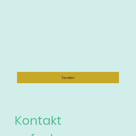
Ich bin damit einverstanden, dass diese Daten zum
Zwecke der Kontaktaufnahme gespeichert und
verarbeitet werden. Mir ist bekannt, dass ich meine
Einwilligung jederzeit widerrufen kann.
*
Bitte füllen Sie alle erforderlichen Felder aus.
Senden
Kontakt