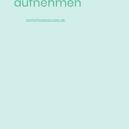
aufnehmen
E-Mail:
mail(at)melaniezuber.de
Adresse: Albert-Preu-Str. 10, 95444 Bayreuth